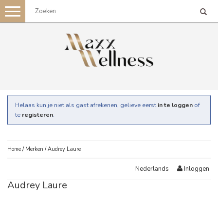
Toggle
navigation
Helaas kun je niet als gast afrekenen, gelieve eerst
in te loggen
of
te
registeren
.
Home
/
Merken
/
Audrey Laure
Inloggen
Nederlands
Audrey Laure