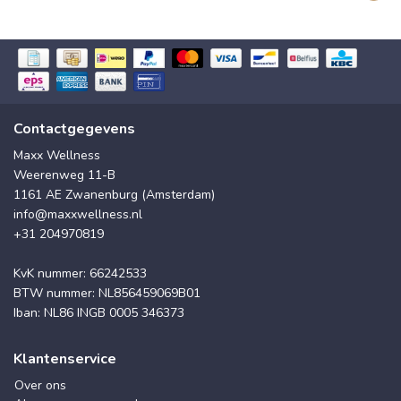
Contactgegevens
Maxx Wellness
Weerenweg 11-B
1161 AE Zwanenburg (Amsterdam)
info@maxxwellness.nl
+31 204970819
KvK nummer: 66242533
BTW nummer: NL856459069B01
Iban: NL86 INGB 0005 346373
Klantenservice
Over ons