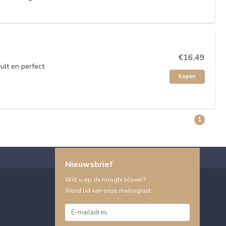
€16,49
lt en perfect
Kopen
1
Nieuwsbrief
Wilt u op de hoogte blijven?
Word lid van onze mailinglijst: