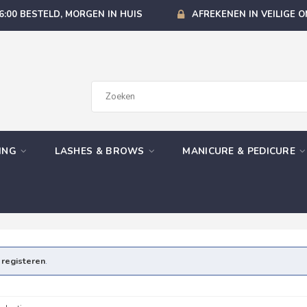
6:00 BESTELD, MORGEN IN HUIS
AFREKENEN IN VEILIGE 
GING
LASHES & BROWS
MANICURE & PEDICURE
e
registeren
.