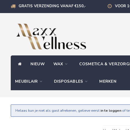
GRATIS VERZENDING VANAF €150,-
VOOR 1
NIEUW
WAX
COSMETICA & VERZOR
MEUBILAIR
DISPOSABLES
MERKEN
Helaas kun je niet als gast afrekenen, gelieve eerst
in te loggen
of t