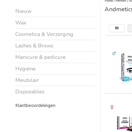
Home
/
Merken
/
A
Andmetic
Nieuw
Wax
Cosmetica & Verzorging
Lashes & Brows
Manicure & pedicure
Hygiëne
Meubilair
Disposables
Klantbeoordelingen