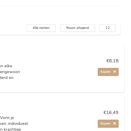
Alle merken
Naam aflopend
12
€8,18
en elke
itengewoon
Kopen
jderd en
€16,49
 Vorm je
en, individueel
Kopen
n krachtige