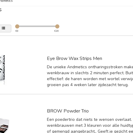
ndmetics
s
€
0
€
20
Eye Brow Wax Strips Men
De unieke Andmetics ontharingsstroken mak
wenkbrauw in slechts 2 minuten perfect. Bu
effectief: de haren worden met wortel verwi
groeien pas 4 weken later zijdezacht terug.
BROW Powder Trio
Een poedertrio dat niets te wensen overlaat.
wenkbrauwen met 3 kleuren voor alle huidtyp
of gemengd aangebracht,. Geeft je gezicht ee