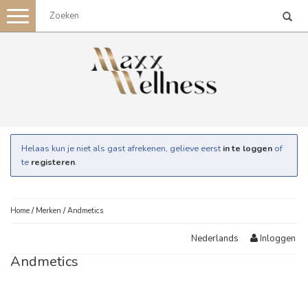
Toggle
navigation
Helaas kun je niet als gast afrekenen, gelieve eerst
in te loggen
of
te
registeren
.
Home
/
Merken
/
Andmetics
Inloggen
Nederlands
Andmetics