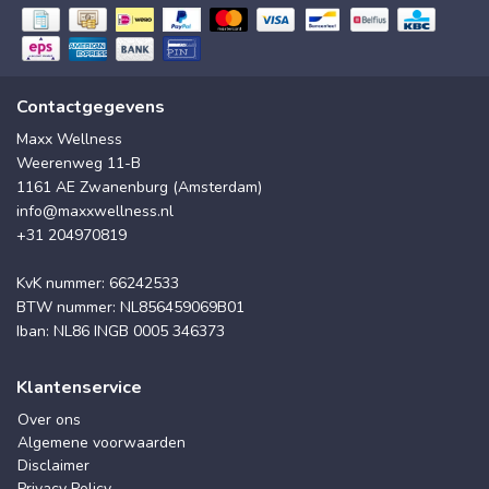
Contactgegevens
Maxx Wellness
Weerenweg 11-B
1161 AE Zwanenburg (Amsterdam)
info@maxxwellness.nl
+31 204970819
KvK nummer: 66242533
BTW nummer: NL856459069B01
Iban: NL86 INGB 0005 346373
Klantenservice
Over ons
Algemene voorwaarden
Disclaimer
Privacy Policy