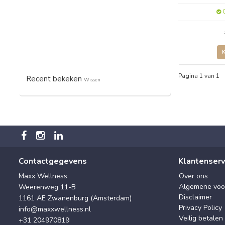
O
Pagina 1 van 1
Recent bekeken
Wissen
Contactgegevens
Klantenserv
Maxx Wellness
Over ons
Algemene voo
Weerenweg 11-B
Disclaimer
1161 AE Zwanenburg (Amsterdam)
Privacy Policy
info@maxxwellness.nl
Veilig betalen
+31 204970819