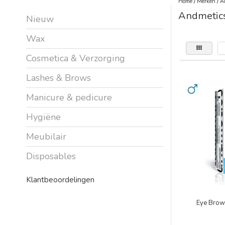
Home
/
Merken
/
A
Andmetic
Nieuw
Wax
Cosmetica & Verzorging
Lashes & Brows
Manicure & pedicure
Hygiëne
Meubilair
Disposables
Klantbeoordelingen
Eye Brow