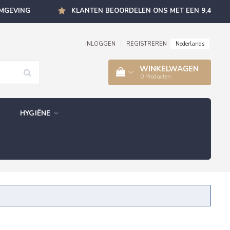
OMGEVING
KLANTEN BEOORDELEN ONS MET EEN 9,4
Nederlands
INLOGGEN
|
REGISTREREN
WINKELWAGEN
0
Producten
HYGIËNE