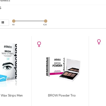
ndmetics
s
€
0
€
20
 Wax Strips Men
BROW Powder Trio