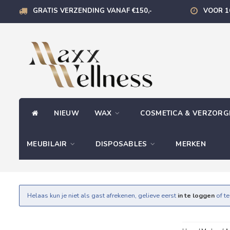
GRATIS VERZENDING VANAF €150,-
VOOR 1
NIEUW
WAX
COSMETICA & VERZOR
MEUBILAIR
DISPOSABLES
MERKEN
Helaas kun je niet als gast afrekenen, gelieve eerst
in te loggen
of t