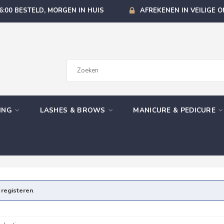
6:00 BESTELD, MORGEN IN HUIS
AFREKENEN IN VEILIGE 
GING
LASHES & BROWS
MANICURE & PEDICURE
e
registeren
.