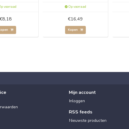
p voorraad
Op voorraad
€8,18
€16,49
Kopen
Kopen
ice
Mijn account
Inloggen
rwaarden
RSS feeds
Nieuwste producten