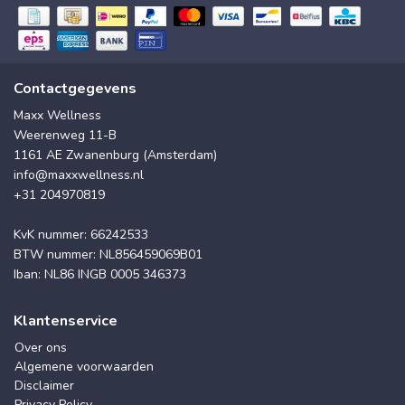
Contactgegevens
Maxx Wellness
Weerenweg 11-B
1161 AE Zwanenburg (Amsterdam)
info@maxxwellness.nl
+31 204970819
KvK nummer: 66242533
BTW nummer: NL856459069B01
Iban: NL86 INGB 0005 346373
Klantenservice
Over ons
Algemene voorwaarden
Disclaimer
Privacy Policy