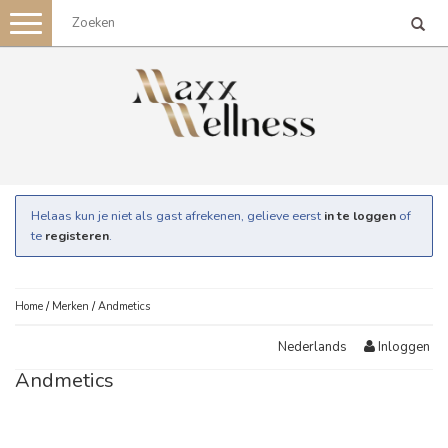
Toggle
navigation
Helaas kun je niet als gast afrekenen, gelieve eerst
in te loggen
of
te
registeren
.
Home
/
Merken
/
Andmetics
Inloggen
Nederlands
Andmetics