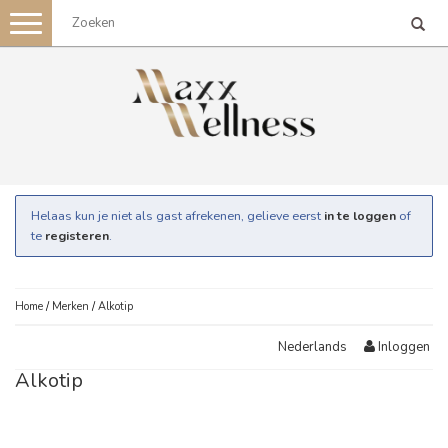
Toggle
navigation
Helaas kun je niet als gast afrekenen, gelieve eerst
in te loggen
of
te
registeren
.
Home
/
Merken
/
Alkotip
Inloggen
Nederlands
Alkotip