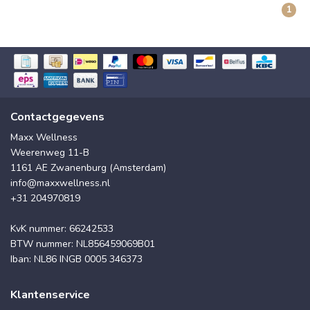
1
Contactgegevens
Maxx Wellness
Weerenweg 11-B
1161 AE Zwanenburg (Amsterdam)
info@maxxwellness.nl
+31 204970819
KvK nummer: 66242533
BTW nummer: NL856459069B01
Iban: NL86 INGB 0005 346373
Klantenservice