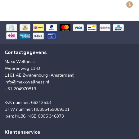
1
Contactgegevens
Maxx Wellness
Weerenweg 11-B
1161 AE Zwanenburg (Amsterdam)
info@maxxwellness.nl
+31 204970819
KvK nummer: 66242533
BTW nummer: NL856459069B01
Iban: NL86 INGB 0005 346373
Klantenservice