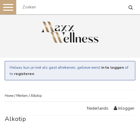
Toggle
navigation
Helaas kun je niet als gast afrekenen, gelieve eerst
in te loggen
of
te
registeren
.
Home
/
Merken
/
Alkotip
Inloggen
Nederlands
Alkotip